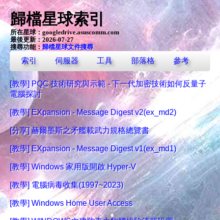
歸檔星球索引
所在星球：
googledrive.asuscomm.com
最後更新：2026-07-27
搜尋功能：
歸檔星球文件搜尋
索引
伺服器
工具
部落格
參考
[教學] PQC 技術研究與示範 - 下一代加密技術如何反量子
電腦探討
[教學] EXpansion - Message Digest v2(ex_md2)
[分享] 赫爾墨斯之矛艦載武力規格總覽書
[教學] EXpansion - Message Digest v1(ex_md1)
[教學] Windows 家用版開啟 Hyper-V
[教學] 電腦病毒收集(1997~2023)
[教學] Windows Home User Access