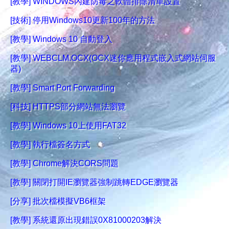
[教學] WINDOWS內建防毒之軟體排除清單設置
[技術] 停用Windows10更新100年的方法
[教學] Windows 10 自動登入
[教學] WEBCLM.OCX(OCX迷你應用程式嵌入式網站伺服
器)
[教學] Smart Port Forwarding
[科技] HTTPS部分網站無法瀏覽
[教學] Windows 10上使用FAT32
[教學] 執行檔簽名方式
[教學] Chrome解決CORS問題
[教學] 關閉打開IE瀏覽器強制跳轉EDGE瀏覽器
[分享] 批次檔模擬VB6框架
[教學] 系統還原出現錯誤0X81000203解決