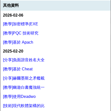
其他資料
2026-02-06
[教學]加密標準(EXE
[教學]PQC 技術研究
[教學]基於 Apach
2025-02-20
[分享]負面諧音姓名大全
[教學]基於 Cheat
[分享]赫爾墨斯之矛艦載
[教學]幽遊白書魔強統一
[教學]使用Deadwo
[技術]現代軟體架構的比