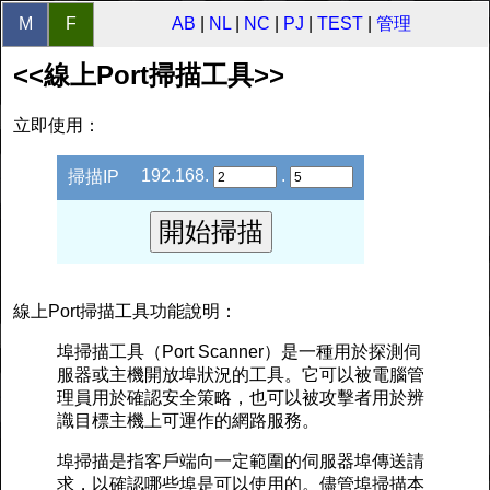
M
F
AB
|
NL
|
NC
|
PJ
|
TEST
|
管理
<<線上Port掃描工具>>
立即使用：
192.168.
.
掃描IP
線上Port掃描工具功能說明：
埠掃描工具（Port Scanner）是一種用於探測伺
服器或主機開放埠狀況的工具。它可以被電腦管
理員用於確認安全策略，也可以被攻擊者用於辨
識目標主機上可運作的網路服務。
埠掃描是指客戶端向一定範圍的伺服器埠傳送請
求，以確認哪些埠是可以使用的。儘管埠掃描本