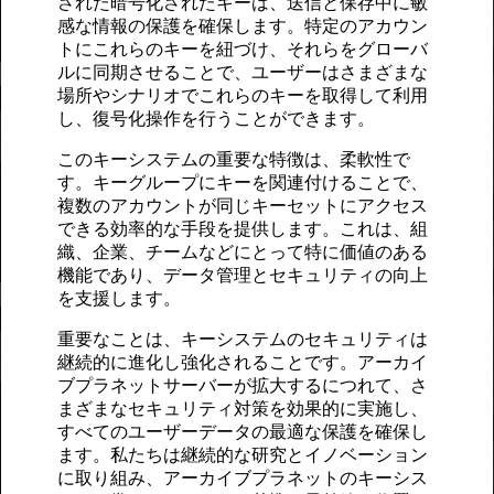
された暗号化されたキーは、送信と保存中に敏
感な情報の保護を確保します。特定のアカウン
トにこれらのキーを紐づけ、それらをグローバ
ルに同期させることで、ユーザーはさまざまな
場所やシナリオでこれらのキーを取得して利用
し、復号化操作を行うことができます。
このキーシステムの重要な特徴は、柔軟性で
す。キーグループにキーを関連付けることで、
複数のアカウントが同じキーセットにアクセス
できる効率的な手段を提供します。これは、組
織、企業、チームなどにとって特に価値のある
機能であり、データ管理とセキュリティの向上
を支援します。
重要なことは、キーシステムのセキュリティは
継続的に進化し強化されることです。アーカイ
ブプラネットサーバーが拡大するにつれて、さ
まざまなセキュリティ対策を効果的に実施し、
すべてのユーザーデータの最適な保護を確保し
ます。私たちは継続的な研究とイノベーション
に取り組み、アーカイブプラネットのキーシス