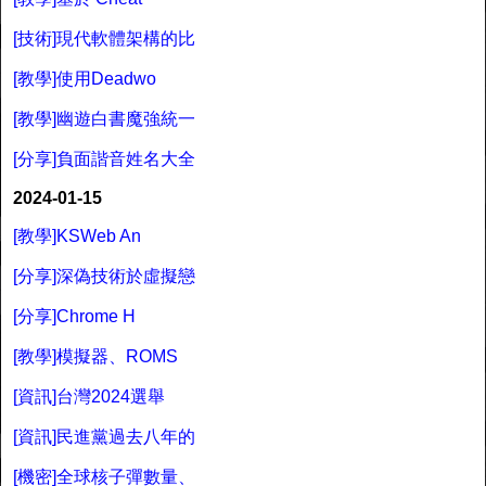
[技術]現代軟體架構的比
[教學]使用Deadwo
[教學]幽遊白書魔強統一
[分享]負面諧音姓名大全
2024-01-15
[教學]KSWeb An
[分享]深偽技術於虛擬戀
[分享]Chrome H
[教學]模擬器、ROMS
[資訊]台灣2024選舉
[資訊]民進黨過去八年的
[機密]全球核子彈數量、