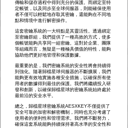
傳輸和儲存過程中得到充分的保護。而綁定至特
定帳號，以及同步至全球伺服器，則能確保使用
者不僅可以輕鬆地存取其密鑰，還能夠在不同地
點和情境中進行解密操作。
這套密鑰系統的一大特點是其靈活性。透過綁定
至密鑰群組，我們提供了一種高效的方式，使多
個帳號能夠共享同一組密鑰。這對於企業、團隊
等組織而言，無疑是一種極具價值的特性，能夠
協助他們更好地管理和保護數據。
最重要的是，我們密鑰系統的安全性將會持續得
到強化。隨著歸檔星球伺服器的不斷擴展，我們
能夠更有效地實施各種安全措施，以確保所有使
用者的數據得到最佳的保護。我們將繼續投入研
發和創新，以確保歸檔星球的密鑰系統始終處於
最前沿的安全水平。
總之，歸檔星球密鑰系統AESXKEY不僅提供了
安全可靠的加密和解密機制，同時也充分考慮了
使用者的便利性和管理需求。我們將不斷努力，
確保這套系統能夠持續保持著高水準的安全性和