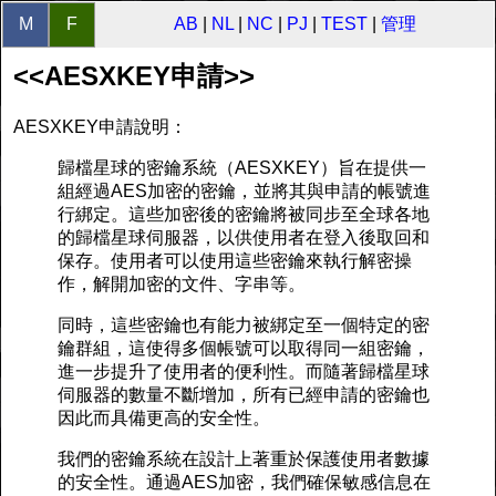
M
F
AB
|
NL
|
NC
|
PJ
|
TEST
|
管理
<<AESXKEY申請>>
AESXKEY申請說明：
歸檔星球的密鑰系統（AESXKEY）旨在提供一
組經過AES加密的密鑰，並將其與申請的帳號進
行綁定。這些加密後的密鑰將被同步至全球各地
的歸檔星球伺服器，以供使用者在登入後取回和
保存。使用者可以使用這些密鑰來執行解密操
作，解開加密的文件、字串等。
同時，這些密鑰也有能力被綁定至一個特定的密
鑰群組，這使得多個帳號可以取得同一組密鑰，
進一步提升了使用者的便利性。而隨著歸檔星球
伺服器的數量不斷增加，所有已經申請的密鑰也
因此而具備更高的安全性。
我們的密鑰系統在設計上著重於保護使用者數據
的安全性。通過AES加密，我們確保敏感信息在