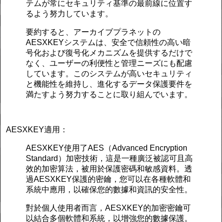
テムが常にセキュリティ基準の最前線に位置す
るよう努力しています。
要約すると、アーカイブプラネットの
AESXKEYシステムは、安全で信頼性の高い暗
号化および復号化メカニズムを提供するだけで
なく、ユーザーの利便性と管理ニーズにも配慮
しています。このシステムが高いセキュリティ
と機能性を維持し、進化するデータ保護要件を
満たすよう努力することに取り組んでいます。
AESXKEY適用：
AESXKEY使用了AES（Advanced Encryption
Standard）加密技術，這是一種廣泛被認可且高
效的加密算法，被用於保護密碼和敏感資料。透
過AESXKEY保護的密鑰，您可以在各種軟體和
系統中應用，以確保您的數據和資訊的安全性。
對於個人使用者而言，AESXKEY的加密密鑰可
以結合多個軟體和系統，以增強您的數據保護。