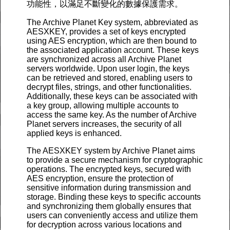
功能性，以滿足不斷變化的數據保護需求。
The Archive Planet Key system, abbreviated as
AESXKEY, provides a set of keys encrypted
using AES encryption, which are then bound to
the associated application account. These keys
are synchronized across all Archive Planet
servers worldwide. Upon user login, the keys
can be retrieved and stored, enabling users to
decrypt files, strings, and other functionalities.
Additionally, these keys can be associated with
a key group, allowing multiple accounts to
access the same key. As the number of Archive
Planet servers increases, the security of all
applied keys is enhanced.
The AESXKEY system by Archive Planet aims
to provide a secure mechanism for cryptographic
operations. The encrypted keys, secured with
AES encryption, ensure the protection of
sensitive information during transmission and
storage. Binding these keys to specific accounts
and synchronizing them globally ensures that
users can conveniently access and utilize them
for decryption across various locations and