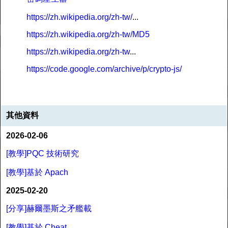
https://zh.wikipedia.org/zh-tw/
...
https://zh.wikipedia.org/zh-tw/MD5
https://zh.wikipedia.org/zh-tw
...
https://code.google.com/archive/p/crypto-js/
其他資料
2026-02-06
[教學]PQC 技術研究
[教學]基於 Apach
2025-02-20
[分享]赫爾墨斯之矛艦載
[教學]基於 Cheat