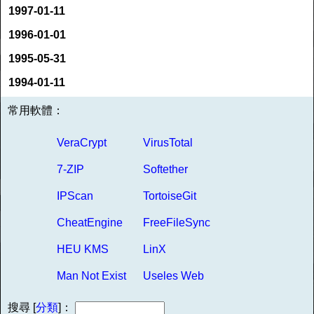
1997-01-11
1996-01-01
1995-05-31
1994-01-11
常用軟體：
VeraCrypt
VirusTotal
7-ZIP
Softether
IPScan
TortoiseGit
CheatEngine
FreeFileSync
HEU KMS
LinX
Man Not Exist
Useles Web
搜尋 [
分類
]：