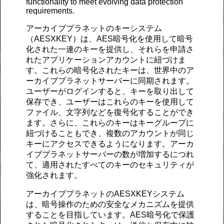
functionality to meet evolving data protection
requirements.
アーカイブプラネットのキーシステム
（AESXKEY）は、AES暗号化を使用して暗号
化された一連のキーを提供し、それらを申請さ
れたアプリケーションアカウントに紐づけま
す。これらの暗号化されたキーは、世界中のア
ーカイブプラネットサーバーに同期されます。
ユーザーがログインすると、キーを取り出して
保存でき、ユーザーはこれらのキーを使用して
ファイル、文字列などを復号化することができ
ます。さらに、これらのキーはキーグループに
紐づけることもでき、複数のアカウントが同じ
キーにアクセスできるようになります。アーカ
イブプラネットサーバーの数が増加するにつれ
て、適用されたすべてのキーのセキュリティが
強化されます。
アーカイブプラネットのAESXKEYシステム
は、暗号操作のための安全なメカニズムを提供
することを目指しています。AES暗号化で保護