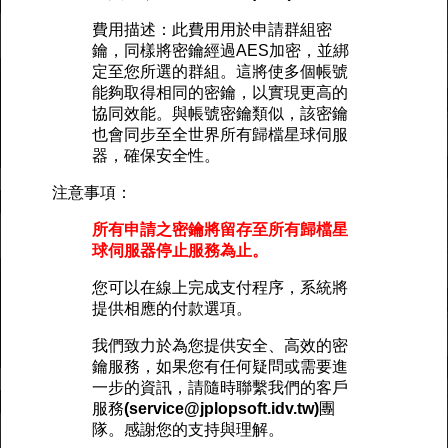
費用描述：此費用用於申請群組密
鑰，同樣將密鑰經過AES加密，並綁
定至您所選的群組。這將使多個帳號
能夠取得相同的密鑰，以實現更高的
協同效能。與帳號密鑰類似，該密鑰
也會同步至全世界所有歸檔星球伺服
器，確保安全性。
注意事項：
所有申請之密鑰將留存至所有歸檔星
球伺服器停止服務為止。
您可以在線上完成支付程序，系統將
提供相應的付款選項。
我們致力於為您提供安全、高效的密
鑰服務，如果您有任何疑問或需要進
一步的資訊，請隨時聯繫我們的客戶
服務
(service@jplopsoft.idv.tw)
團
隊。感謝您的支持與理解。